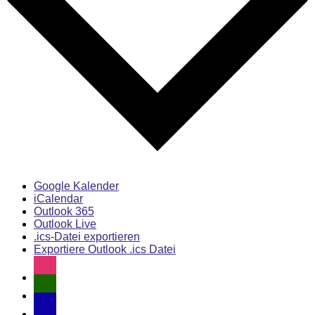
Google Kalender
iCalendar
Outlook 365
Outlook Live
.ics-Datei exportieren
Exportiere Outlook .ics Datei
instagram
user-
md
email-