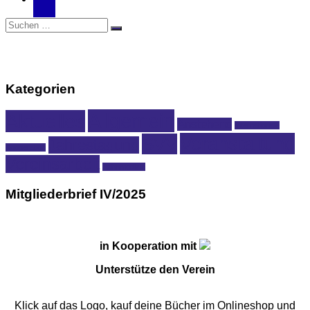
alt
Suchen
Suchen
nach:
Kategorien
Allgemein
Aktuelles
Anstehend
Internationale
Veranstaltung
SVV
Jahrestagung
Kooperation
Vereinsarbeit
Zahnmedizin
Mitgliederbrief IV/2025
in Kooperation mit
Unterstütze den Verein
Klick auf das Logo, kauf deine Bücher im Onlineshop und