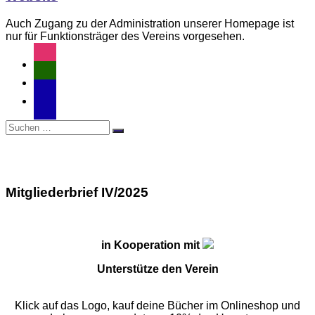
Auch Zugang zu der Administration unserer Homepage ist
nur für Funktionsträger des Vereins vorgesehen.
instagram
user-
md
email-
alt
Suchen
Suchen
nach:
Mitgliederbrief IV/2025
in Kooperation mit
Unterstütze den Verein
Klick auf das Logo, kauf deine Bücher im Onlineshop und