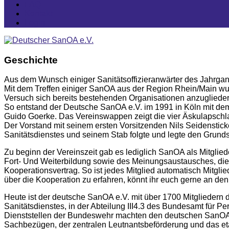
FAQ
Kontakt
Login
Geschichte
Aus dem Wunsch einiger Sanitätsoffizieranwärter des Jahrga
Mit dem Treffen einiger SanOA aus der Region Rhein/Main wurd
Versuch sich bereits bestehenden Organisationen anzugliede
So entstand der Deutsche SanOA e.V. im 1991 in Köln mit dem 
Guido Goerke. Das Vereinswappen zeigt die vier Äskulapschlang
Der Vorstand mit seinem ersten Vorsitzenden Nils Seidenstic
Sanitätsdienstes und seinem Stab folgte und legte den Grundst
Zu beginn der Vereinszeit gab es lediglich SanOA als Mitgliede
Fort- Und Weiterbildung sowie des Meinungsaustausches, die
Kooperationsvertrag. So ist jedes Mitglied automatisch Mitgli
über die Kooperation zu erfahren, könnt ihr euch gerne an d
Heute ist der deutsche SanOA e.V. mit über 1700 Mitgliedern d
Sanitätsdienstes, in der Abteilung III4.3 des Bundesamt f
Dienststellen der Bundeswehr machten den deutschen SanOA e
Sachbezügen, der zentralen Leutnantsbeförderung und das eta