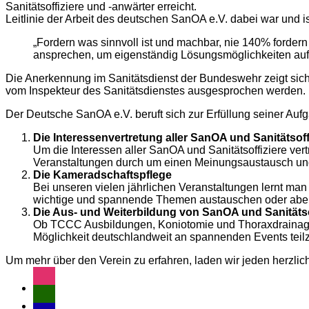
Sanitätsoffiziere und -anwärter erreicht.
Leitlinie der Arbeit des deutschen SanOA e.V. dabei war und is
„Fordern was sinnvoll ist und machbar, nie 140% forde
ansprechen, um eigenständig Lösungsmöglichkeiten auf
Die Anerkennung im Sanitätsdienst der Bundeswehr zeigt sich
vom Inspekteur des Sanitätsdienstes ausgesprochen werden.
Der Deutsche SanOA e.V. beruft sich zur Erfüllung seiner Aufg
Die Interessenvertretung aller SanOA und Sanitätsoffi
Um die Interessen aller SanOA und Sanitätsoffiziere ver
Veranstaltungen durch um einen Meinungsaustausch und
Die Kameradschaftspflege
Bei unseren vielen jährlichen Veranstaltungen lernt ma
wichtige und spannende Themen austauschen oder aber a
Die Aus- und Weiterbildung von SanOA und Sanitätso
Ob TCCC Ausbildungen, Koniotomie und Thoraxdrainagen
Möglichkeit deutschlandweit an spannenden Events tei
Um mehr über den Verein zu erfahren, laden wir jeden herzlich 
instagram
user-