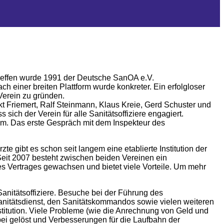
reffen wurde 1991 der Deutsche SanOA e.V.
 einer breiten Plattform wurde konkreter. Ein erfolgloser
Verein zu gründen.
t Friemert, Ralf Steinmann, Klaus Kreie, Gerd Schuster und
ich der Verein für alle Sanitätsoffiziere engagiert.
um. Das erste Gespräch mit dem Inspekteur des
e gibt es schon seit langem eine etablierte Institution der
eit 2007 besteht zwischen beiden Vereinen ein
des Vertrages gewachsen und bietet viele Vorteile. Um mehr
Sanitätsoffiziere. Besuche bei der Führung des
nitätsdienst, den Sanitätskommandos sowie vielen weiteren
itution. Viele Probleme (wie die Anrechnung von Geld und
ei gelöst und Verbesserungen für die Laufbahn der