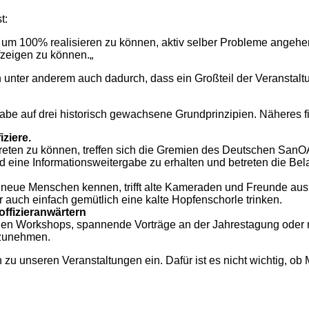
t:
rn um 100% realisieren zu können, aktiv selber Probleme ange
zeigen zu können.„
 unter anderem auch dadurch, dass ein Großteil der Veranstalt
abe auf drei historisch gewachsene Grundprinzipien. Näheres fin
ziere.
treten zu können, treffen sich die Gremien des Deutschen SanOA
 eine Informationsweitergabe zu erhalten und betreten die B
n neue Menschen kennen, trifft alte Kameraden und Freunde aus
uch einfach gemütlich eine kalte Hopfenschorle trinken.
ffizieranwärtern
 Workshops, spannende Vorträge an der Jahrestagung oder mil
lzunehmen.
zu unseren Veranstaltungen ein. Dafür ist es nicht wichtig, ob M