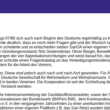
ngs 07/86 sich auch nach Beginn des Studiums regelmäßig zu t
e deutlich, dass es noch mehr Fragen gibt und der Wunsch nach
rn scheiterte und so entschieden sieben SanOA einen eigenen 
Gründungsvorstand: Nils Seidensticker, Oliver Berger, Benedik
en der vier Approbationsrichtungen und weist darauf hin, dass s
ker schickte einen Fragenkatalog an das Verteidigungsministeri
ein für die Arbeit des Vereins.
r. Diese sind jedoch auch nach und nach Arzt geworden. Für Ärzt
 Deutsche Gesellschaft für Wehrmedizin und Wehrpharmazie. S
ed in beiden Vereinen. Die Kooperation ist seit der Schließung 
en Vorstand wenden.
ie Interessenvertretung der Sanitätsoffizieranwärter, sowie der 
ür Personalwesen der Bundeswehr (BAPers BW), dem Kommandosa
.V. in den vergangenen Jahrzehnten zu einer anerkannten Inst
blieren einer eigenen Plattform z.B. das San-Netz) wurden dab