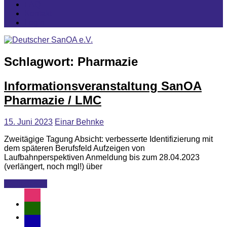
FAQ
Kontakt
Login
Schlagwort:
Pharmazie
Informationsveranstaltung SanOA
Pharmazie / LMC
15. Juni 2023
Einar Behnke
Zweitägige Tagung Absicht: verbesserte Identifizierung mit
dem späteren Berufsfeld Aufzeigen von
Laufbahnperspektiven Anmeldung bis zum 28.04.2023
(verlängert, noch mgl!) über
Weiterlesen
instagram
user-
md
email-