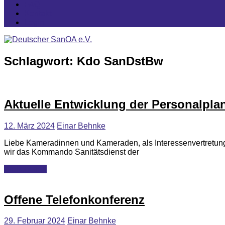
FAQ
Kontakt
Login
Schlagwort:
Kdo SanDstBw
Aktuelles
Allgemein
Aktuelle Entwicklung der Personalplan
12. März 2024
Einar Behnke
Liebe Kameradinnen und Kameraden, als Interessenvertretung al
wir das Kommando Sanitätsdienst der
Weiterlesen
Aktuelles
Vereinsarbeit
Offene Telefonkonferenz
29. Februar 2024
Einar Behnke