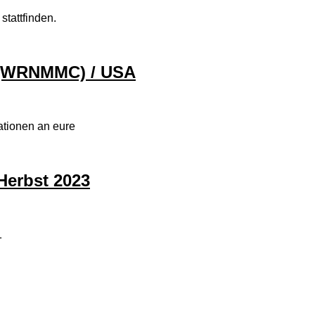
tattfinden.
r (WRNMMC) / USA
ationen an eure
Herbst 2023
1