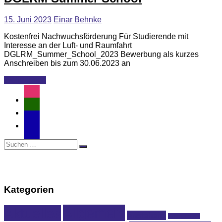
15. Juni 2023
Einar Behnke
Kostenfrei Nachwuchsförderung Für Studierende mit
Interesse an der Luft- und Raumfahrt
DGLRM_Summer_School_2023 Bewerbung als kurzes
Anschreiben bis zum 30.06.2023 an
Weiterlesen
instagram
user-
md
email-
alt
Suchen
Suchen
nach:
Kategorien
Allgemein
Aktuelles
Anstehend
Internationale