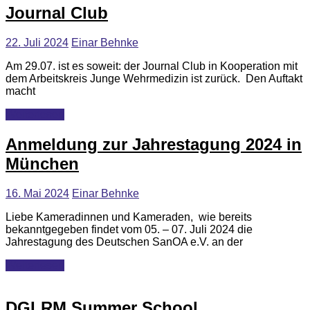
Journal Club
22. Juli 2024
Einar Behnke
Am 29.07. ist es soweit: der Journal Club in Kooperation mit
dem Arbeitskreis Junge Wehrmedizin ist zurück. Den Auftakt
macht
Weiterlesen
Allgemein
Anmeldung zur Jahrestagung 2024 in
Jahrestagung
München
Veranstaltung
16. Mai 2024
Einar Behnke
Liebe Kameradinnen und Kameraden, wie bereits
bekanntgegeben findet vom 05. – 07. Juli 2024 die
Jahrestagung des Deutschen SanOA e.V. an der
Weiterlesen
DGLRM Summer School