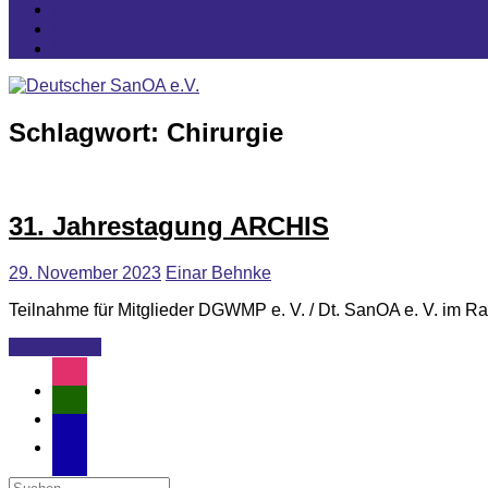
FAQ
Kontakt
Login
Schlagwort:
Chirurgie
31. Jahrestagung ARCHIS
29. November 2023
Einar Behnke
Teilnahme für Mitglieder DGWMP e. V. / Dt. SanOA e. V. im R
Weiterlesen
instagram
user-
md
email-
alt
Suchen