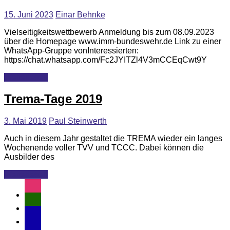
15. Juni 2023
Einar Behnke
Vielseitigkeitswettbewerb Anmeldung bis zum 08.09.2023
über die Homepage www.imm-bundeswehr.de Link zu einer
WhatsApp-Gruppe vonInteressierten:
https://chat.whatsapp.com/Fc2JYITZl4V3mCCEqCwt9Y
Weiterlesen
Trema-Tage 2019
3. Mai 2019
Paul Steinwerth
Auch in diesem Jahr gestaltet die TREMA wieder ein langes
Wochenende voller TVV und TCCC. Dabei können die
Ausbilder des
Weiterlesen
instagram
user-
md
email-
alt