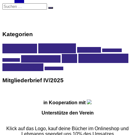
Suchen
Suchen
nach:
Kategorien
Allgemein
Aktuelles
Anstehend
Internationale
Veranstaltung
SVV
Jahrestagung
Kooperation
Vereinsarbeit
Zahnmedizin
Mitgliederbrief IV/2025
in Kooperation mit
Unterstütze den Verein
Klick auf das Logo, kauf deine Bücher im Onlineshop und
Lehmanns spendet uns 10% des Umsatzes