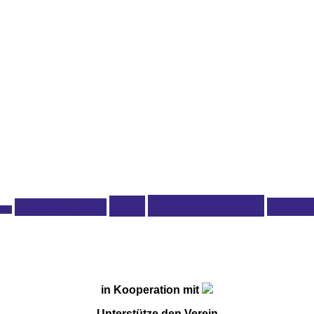
Veranstaltung
SVV
Verein
Jahrestagung
tion
in Kooperation mit
Unterstütze den Verein